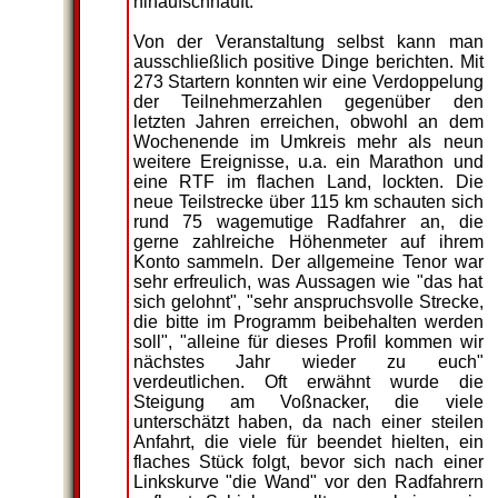
hinaufschnauft.
Von der Veranstaltung selbst kann man
ausschließlich positive Dinge berichten. Mit
273 Startern konnten wir eine Verdoppelung
der Teilnehmerzahlen gegenüber den
letzten Jahren erreichen, obwohl an dem
Wochenende im Umkreis mehr als neun
weitere Ereignisse, u.a. ein Marathon und
eine RTF im flachen Land, lockten. Die
neue Teilstrecke über 115 km schauten sich
rund 75 wagemutige Radfahrer an, die
gerne zahlreiche Höhenmeter auf ihrem
Konto sammeln. Der allgemeine Tenor war
sehr erfreulich, was Aussagen wie "das hat
sich gelohnt", "sehr anspruchsvolle Strecke,
die bitte im Programm beibehalten werden
soll", "alleine für dieses Profil kommen wir
nächstes Jahr wieder zu euch"
verdeutlichen. Oft erwähnt wurde die
Steigung am Voßnacker, die viele
unterschätzt haben, da nach einer steilen
Anfahrt, die viele für beendet hielten, ein
flaches Stück folgt, bevor sich nach einer
Linkskurve "die Wand" vor den Radfahrern